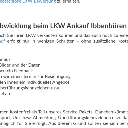
kostenlose LKW Bewertung
zu erhalten.
 Abwicklung beim LKW Ankauf Ibbenbüren
fach Sie Ihren LKW verkaufen können und das auch noch zu ein
uf
erfolgt nur in wenigen Schritten – ohne zusätzliche Kost
ar aus
Bilder und der Daten
nen ein Feedback
n wir einen Termin zur Besichtigung
len Ihnen ein individuelles Angebot
berführungskennzeichen usw.
ei ab
mmen kostenfrei als Teil unseres Service-Pakets. Daneben kümm
nsport, Um- bzw. Abmeldung, Überführungskennzeichen usw.,da
möglich für Sie erfolgt. Aus diesem Grund sollten sie sich b