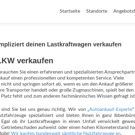
Zum Inhalt springen
Startseite
Standorte
Angebotsf
pliziert deinen Lastkraftwagen verkaufen
 LKW verkaufen
brauchen Sie einen erfahrenen und spezialisierten Ansprechpartn
auf einen professionellen und kompetenten Service. Viele
nicht und springen sofort ab, wenn es um den Ankauf größerer
re Transporter handelt oder große Zugmaschinen, spielt bei den
 Platz fehlt und zum anderen fachmännisches Wissen gefragt ist
sind Sie bei uns genau richtig. Wir von „
Autoankauf-Experte
“
tzfahrzeuge spezialisiert und bieten Ihnen in ganz Ibbenbü
Egal ob ihr Lastkraftwagen in einen Unfall verwickelt gewes
Getriebeschaden aufweist oder einen hohen Kilometerstand ha
olle!
Wir kaufen bundesweit sämtliche Nutzfahrzeuge an
.