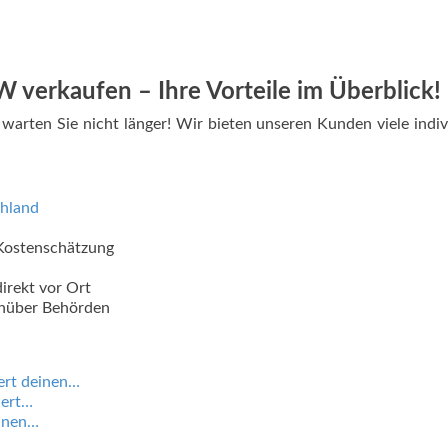
verkaufen – Ihre Vorteile im Überblick!
arten Sie nicht länger! Wir bieten unseren Kunden viele indiv
chland
 Kostenschätzung
irekt vor Ort
enüber Behörden
ert deinen…
iert…
einen…
…