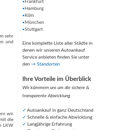
Frankfurt
•
Hamburg
•
Köln
•
München
•
Stuttgart
•
em sehr
en und
Eine komplette Liste aller Städte in
denen wir unseren Autoankauf
Service anbieten finden Sie unter
den
→
Standorten
Ihre Vorteile im Überblick
Wir kümmern uns um die sichere &
transparente Abwicklung
✓
Autoankauf in ganz Deutschland
ern wir
✓
Schnelle & einfache Abwicklung
mit die
✓
Langjährige Erfahrung
eim LKW