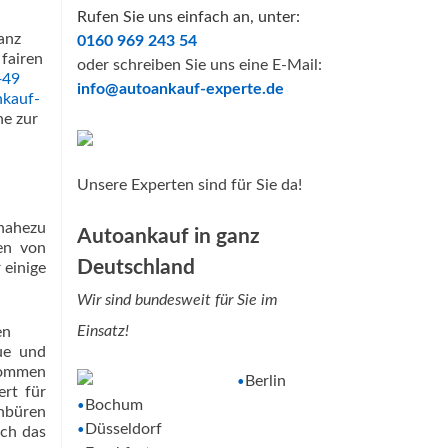
Rufen Sie uns einfach an, unter:
anz
0160 969 243 54
 fairen
oder schreiben Sie uns eine E-Mail:
+49
info@autoankauf-experte.de
nkauf-
e zur
Unsere Experten sind für Sie da!
nahezu
Autoankauf in ganz
ten von
Deutschland
 einige
Wir sind bundesweit für Sie im
Einsatz!
ue und
kommen
Berlin
•
ert für
Bochum
•
enbüren
Düsseldorf
•
och das