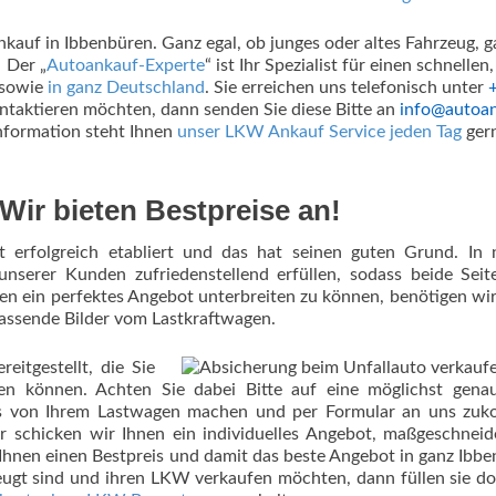
kauf in Ibbenbüren. Ganz egal, ob junges oder altes Fahrzeug, g
 Der „
Autoankauf-Experte
“ ist Ihr Spezialist für einen schnellen,
 sowie
in ganz Deutschland
. Sie erreichen uns telefonisch unter
ntaktieren möchten, dann senden Sie diese Bitte an
info@autoa
nformation steht Ihnen
unser LKW Ankauf Service jeden Tag
gern
ir bieten Bestpreise an!
erfolgreich etabliert und das hat seinen guten Grund. In 
 unserer Kunden zufriedenstellend erfüllen, sodass beide Sei
n ein perfektes Angebot unterbreiten zu können, benötigen wir
passende Bilder vom Lastkraftwagen.
eitgestellt, die Sie
en können. Achten Sie dabei Bitte auf eine möglichst gena
tos von Ihrem Lastwagen machen und per Formular an uns zu
r schicken wir Ihnen ein individuelles Angebot, maßgeschneid
 Ihnen einen Bestpreis und damit das beste Angebot in ganz Ibb
ugt sind und ihren LKW verkaufen möchten, dann füllen sie d