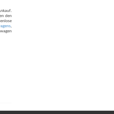
nkauf.
ten den
enlose
wagens
,
twagen