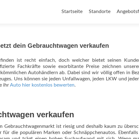
Zum Inhalt springen
Startseite
Standorte
Angebotsf
etzt dein Gebrauchtwagen verkaufen
inden ist recht einfach, doch welcher bietet seinen Kunde
fizierte Fachkräfte sowie exorbitante Preise zeichnen unse
kömmlichen Autohändlern ab. Dabei sind wir völlig offen in Be
rzeuges. Uns können sie jeden Unfallwagen, jeden LKW und je
e ihr
Auto hier kostenlos bewerten
.
chtwagen verkaufen
im Gebrauchtwagenmarkt ist riesig und deshalb kaum zu übers
ur für die populären Marken oder Schnäppchenautos. Ebenfalls 
hsam und trägt einen hohen Suchaufwand mit sich. Wenn ma