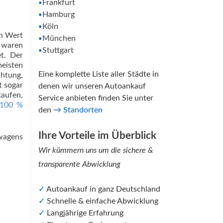
Frankfurt
•
Hamburg
•
Köln
•
en Wert
München
•
 waren
Stuttgart
•
et. Der
eisten
Eine komplette Liste aller Städte in
chtung,
t sogar
denen wir unseren Autoankauf
kaufen,
Service anbieten finden Sie unter
 100 %
den
→
Standorten
Ihre Vorteile im Überblick
wagens
Wir kümmern uns um die sichere &
transparente Abwicklung
✓
Autoankauf in ganz Deutschland
✓
Schnelle & einfache Abwicklung
✓
Langjährige Erfahrung