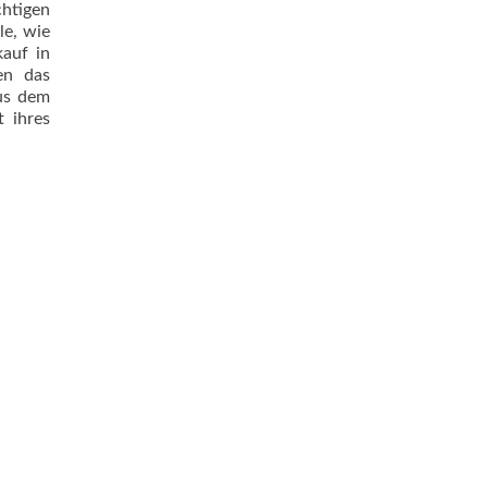
chtigen
le, wie
auf in
en das
aus dem
t ihres