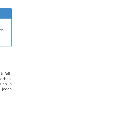
en
Unfall-
orben.
auch in
 jeden