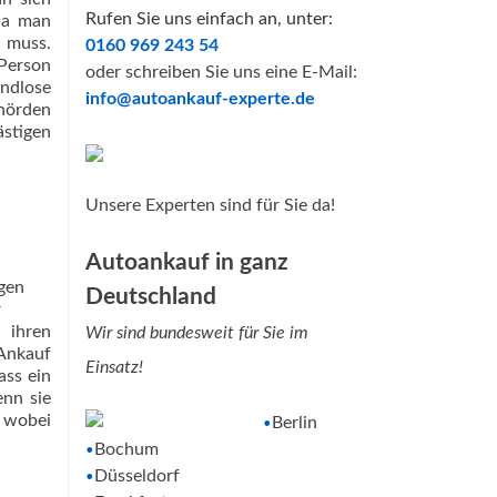
Rufen Sie uns einfach an, unter:
 da man
n muss.
0160 969 243 54
 Person
oder schreiben Sie uns eine E-Mail:
endlose
info@autoankauf-experte.de
hörden
ästigen
Unsere Experten sind für Sie da!
Autoankauf in ganz
Deutschland
 ihren
Wir sind bundesweit für Sie im
Ankauf
Einsatz!
ass ein
enn sie
, wobei
Berlin
•
Bochum
•
Düsseldorf
•