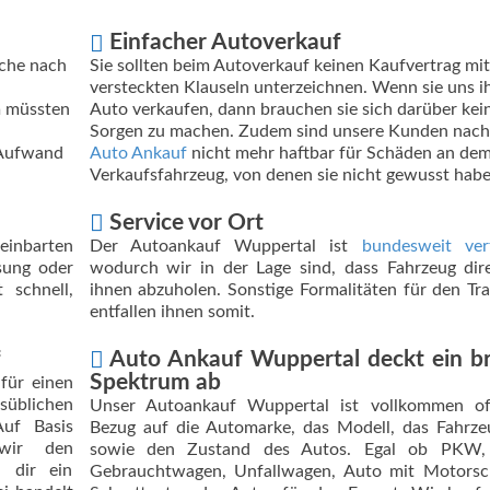
Einfacher Autoverkauf
Sie sollten beim Autoverkauf keinen Kaufvertrag mit
uche nach
versteckten Klauseln unterzeichnen. Wenn sie uns i
Auto verkaufen, dann brauchen sie sich darüber kei
m müssten
Sorgen zu machen. Zudem sind unsere Kunden nac
Auto Ankauf
nicht mehr haftbar für Schäden an de
 Aufwand
Verkaufsfahrzeug, von denen sie nicht gewusst habe
Service vor Ort
Der Autoankauf Wuppertal ist
bundesweit ver
einbarten
wodurch wir in der Lage sind, dass Fahrzeug dir
sung oder
ihnen abzuholen. Sonstige Formalitäten für den Tr
 schnell,
entfallen ihnen somit.
Auto Ankauf Wuppertal deckt ein br
f
Spektrum ab
für einen
üblichen
Unser Autoankauf Wuppertal ist vollkommen of
uf Basis
Bezug auf die Automarke, das Modell, das Fahrze
 wir den
sowie den Zustand des Autos. Egal ob PKW
 dir ein
Gebrauchtwagen, Unfallwagen, Auto mit Motorsc