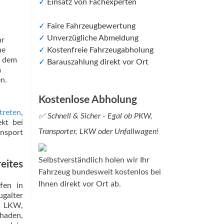
✓
Einsatz von Fachexperten
✓
Faire Fahrzeugbewertung
✓
Unverzügliche Abmeldung
hr
✓
Kostenfreie Fahrzeugabholung
ne
h dem
✓
Barauszahlung direkt vor Ort
m
n.
Kostenlose Abholung
treten
,
✅ Schnell & Sicher - Egal ob PKW,
ekt bei
Transporter, LKW oder Unfallwagen!
ansport
Selbstverständlich holen wir Ihr
eites
Fahrzeug bundesweit kostenlos bei
Ihnen direkt vor Ort ab.
fen in
ugalter
, LKW,
haden,