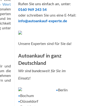
Rufen Sie uns einfach an, unter:
o Wert
ionalen
0160 969 243 54
xperten
oder schreiben Sie uns eine E-Mail:
und im
info@autoankauf-experte.de
ichkeit
g unter
Unsere Experten sind für Sie da!
Autoankauf in ganz
Deutschland
air und
 um die
Wir sind bundesweit für Sie im
rnehmen
Einsatz!
ern und
Berlin
•
Bochum
•
Düsseldorf
•