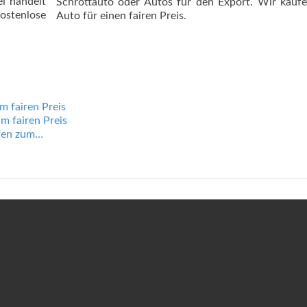
ei handelt
Schrottauto oder Autos für den Export. Wir kauf
stenlose
Auto für einen fairen Preis.
m fairen Preis
m fairen Preis
ufen zum…