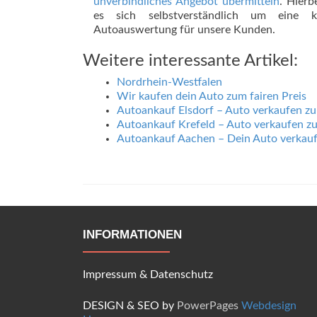
unverbindliches Angebot übermitteln
. Hierb
es sich selbstverständlich um eine ko
Autoauswertung für unsere Kunden.
Weitere interessante Artikel:
Nordrhein-Westfalen
Wir kaufen dein Auto zum fairen Preis
Autoankauf Elsdorf – Auto verkaufen zu
Autoankauf Krefeld – Auto verkaufen zu
Autoankauf Aachen – Dein Auto verka
INFORMATIONEN
Impressum
&
Datenschutz
DESIGN & SEO by
PowerPages
Webdesign