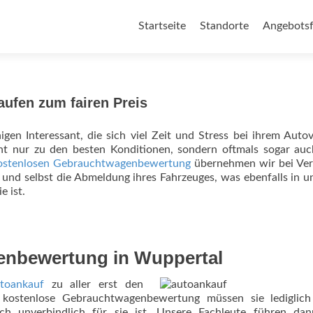
Zum Inhalt springen
Startseite
Standorte
Angebotsf
aufen zum fairen Preis
igen Interessant, die sich viel Zeit und Stress bei ihrem Auto
ht nur zu den besten Konditionen, sondern oftmals sogar auc
ostenlosen Gebrauchtwagenbewertung
übernehmen wir bei Ver
nd selbst die Abmeldung ihres Fahrzeuges, was ebenfalls in 
e ist.
enbewertung in Wuppertal
toankauf
zu aller erst den
 kostenlose Gebrauchtwagenbewertung müssen sie lediglich
ich unverbindlich für sie ist. Unsere Fachleute führen dan